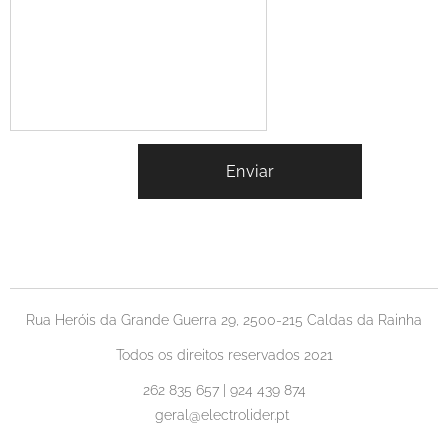
Enviar
Rua Heróis da Grande Guerra 29, 2500-215 Caldas da Rainha
Todos os direitos reservados 2021
262 835 657 | 924 439 874
geral@electrolider.pt